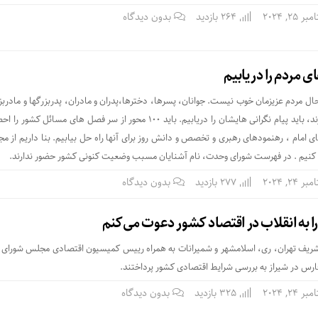
25, 2024
264 بازدید
بدون دیدگاه
ای مردم را دریابیم
مردم عزیزمان خوب نیست. جوانان، پسرها، دخترها،پدران و مادران، پدربزرگها و مادربزر
حال و هوای خاصی بسر میبرند، باید پیام نگرانی هایشان را دریابیم. باید ۱۰۰ محور از سر فصل های مسائل ک
ی امام ، رهنمودهای رهبری و تخصص و دانش روز برای آنها راه حل بیابیم. بنا داریم از م
ع کنیم . در فهرست شورای وحدت، نام آشنایان مسبب وضعیت کنونی کشور حضور ندارند.
24, 2024
277 بازدید
بدون دیدگاه
ا به انقلاب در اقتصاد کشور دعوت می‌کنم
شریف تهران، ری، اسلامشهر و شمیرانات به همراه رییس کمیسیون اقتصادی مجلس شورای 
فارس در شیراز به بررسی شرایط اقتصادی کشور پرداختند.
24, 2024
325 بازدید
بدون دیدگاه