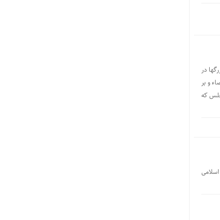
گها در
شور را احصاء و بر
جلس که
اسلامی