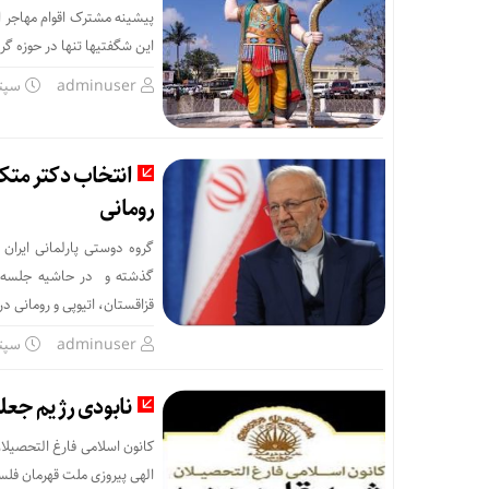
پیشینه مشترک اقوام مهاجر
این شگفتیها تنها در حوزه گ
adminuser
سپتامبر 
انتخاب دکتر متکی
رومانی
گروه دوستی پارلمانی ایران
گذشته و در حاشیه جلسه ع
قزاقستان، اتیوپی و رومانی
adminuser
سپتامبر 
نابودی رژیم جعل
کانون اسلامی فارغ التحصیل
الهی پیروزی ملت قهرمان فلس