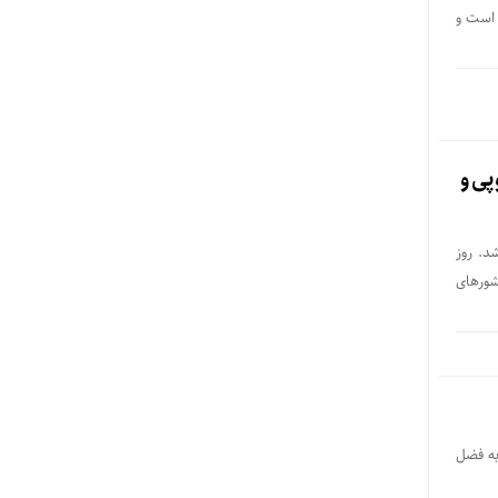
 است و
پی و
د. روز
شورهای
به فضل