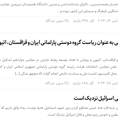
 احسان محمدحسینی، دکترای باستانشناسی و مدرس دانشگاه هندوستان سرزمین عجایب
ردشگری، فرهنگ و سینمای این کشور نبوده و…
26, 2024
498 بازدید
بدون دیدگاه
 به عنوان ریاست گروه دوستی پارلمانی ایران و قزاقستان، اتیو
 و قزاقستان، اتیوپی و رومانی با هدف توسعه روابط خارجی در مجلس دوازدهم تشکیل ش
لنی مجلس، انتخابات هیئت رئیسه گروه دوستی پارلمانی جمهوری اسلامی ایران و ک
 در محل کمیسیون امنیت ملی و سیاست خارجی انجام گرفت که منوچهر متکی […]
25, 2024
285 بازدید
بدون دیدگاه
ی اسرائیل نزدیک است
ان شبه قاره هند ضمن محکوم کردن ترور شهید اسماعیل هنیه نوشت: رجاء واثق داریم که 
طین و نابودی رژیم جعلی و قاتل اسرائیل نزدیک است.