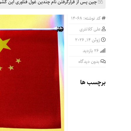
چین پس از قرارگرفتن نام چندین غول فناوری این کشور د
کد نوشته: 14068
علی کلانتری
ژوئن 14, 2026
26 بازدید
بدون دیدگاه
برچسب ها