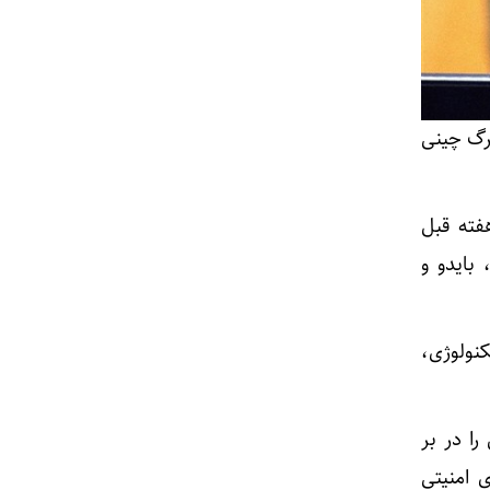
زرگ چینی
فته قبل
بایدو و
نولوژی،
ا در بر
 امنیتی