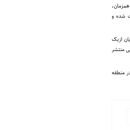
همزمان،
ت شده و
یان ازبک
قی منتشر
ر منطقه