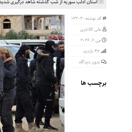
استان ادلب سوریه از شب گذشته شاهد درگیری شدید م
کد نوشته: 13203
علی کلانتری
می 6, 2026
47 بازدید
بدون دیدگاه
برچسب ها