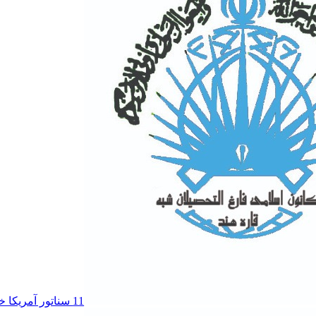
11 سناتور آمریکا خواستار خروج نیروهای این کشور از جنگ با ایران شدند