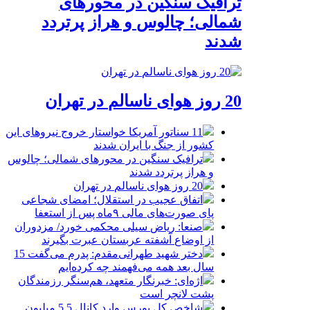
ترافیک سنگین در محورهای
شمالی؛ چالوس و هراز پرتردد
شدند
20 روز هوای ناسالم در تهران
11 سناتور آمریکا خواستار خروج نیروهای این
کشور از جنگ با ایران شدند
ترافیک سنگین در محورهای شمالی؛ چالوس
و هراز پرتردد شدند
20 روز هوای ناسالم در تهران
اتفاق عجیب در استقلال؛ امضای شجاعی
پای صورت‌های مالی ٩ماه پس از استعفا
صنعا: ریاض سیلی محکمی خورد/ مزدوران
از اوضاع آشفته عربستان عبرت بگیرند
دختر شهید طهرانی‌مقدم: پدرم می‌گفت 15
سال بعد همه می‌فهمند چه کرده‌ایم
اژه‌ای: خبرنگار متعهد، هم‌سنگر رزمندگان
پشت لانچر است
شاخص کل بورس وارد کانال 5.5 میلیون