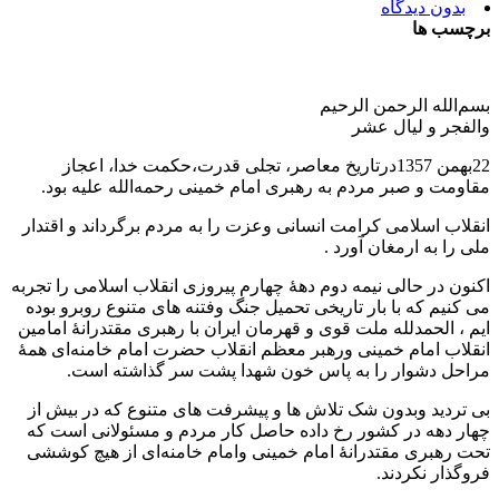
بدون دیدگاه
برچسب ها
بسم‌الله الرحمن الرحیم
والفجر و لیال عشر
22بهمن 1357درتاریخ معاصر، تجلی قدرت،حکمت خدا، اعجاز
مقاومت و صبر مردم به رهبری امام خمینی رحمه‌الله علیه بود.
انقلاب اسلامی کرامت انسانی وعزت را به مردم برگرداند و اقتدار
ملی را به ارمغان آورد .
اکنون در حالی نیمه دوم دهۀ چهارم پیروزی انقلاب اسلامی را تجربه
می کنیم که با بار تاریخی تحمیل جنگ وفتنه های متنوع روبرو بوده
ایم ، الحمدلله ملت قوی و قهرمان ایران با رهبری مقتدرانۀ امامین
انقلاب امام خمینی ورهبر معظم انقلاب حضرت امام خامنه‌ای همۀ
مراحل دشوار را به پاس خون شهدا پشت سر گذاشته است.
بی تردید وبدون شک تلاش ها و پیشرفت های متنوع که در بیش از
چهار دهه در کشور رخ داده حاصل کار مردم و مسئولانی است که
تحت رهبری مقتدرانۀ امام خمینی وامام خامنه‌ای از هیچ کوششی
فروگذار نکردند.