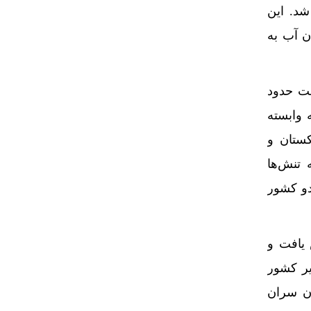
شد. این
قطع جریان آب به
شت حدود
 وابسته
کستان و
 تنش‌ها
دو کشور
 یافت و
یر کشور
ان سران