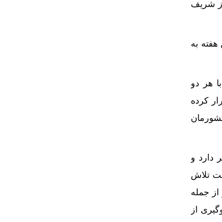
ب شرب مشترکان روستایی/فروش غیرقانونی آب!
از شریف
هفته به
ا هر دو
 جهان برقرار کرده
کشورمان
 دارد و
یت تلاش
از جمله
گیری از