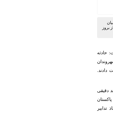
یان
ز بروز
هند گفت: حادثه
گان کشمیر رخ داد که حدود ۲۶ نفر از شهروندان
 دادند.
د دقیقی
طرح ترافیک و کارت‌بلیت خبرنگاران/ اعتبار نامحدود کارت‌ب
پاکستان
 تدابیر