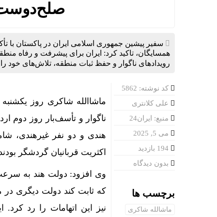
صلح‌دوست 
سفیر پیشین جمهوری اسلامی ایران در پاکستان با تأک
همسایگان، تاکید کرد: ایران برای پیشرفت و رفاه منطقه
رویدادهای ناگوار و حفظ ثبات منطقه، تلاش‌های خود را
کد نوشته: 5862
علی کلانتری
منبع: ایران24
می 5, 2025
هندی و دو نفر غیرهندی، شامل
194 بازدید
اکثریت قربانیان گردشگر بودند
بدون دیدگاه
وی افزود: دولت هند به سرعت 
که ثابت کند دولت دیگری در 
برچسب ها
نیز این اتهامات را رد کرد. 
ماشالله شاکری