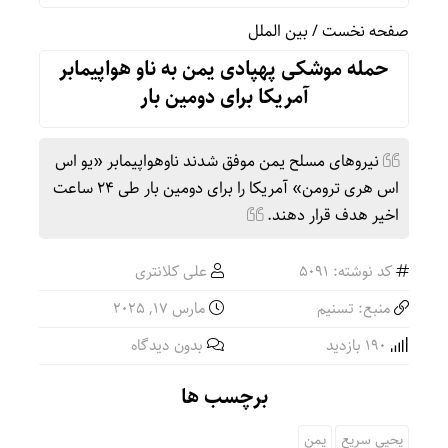
صفحه نخست
/
بین الملل
حمله موشکی پهپادی یمن به ناو هواپیمابر
آمریکا برای دومین بار
نیروهای مسلح یمن موفق شدند ناوهواپیمابر «یو اس
اس هری ترومن» آمریکا را برای دومین بار طی ۲۴ ساعت
اخیر هدف قرار دهند.
کد نوشته: 5091
علی کلانتری
منبع: تسنیم
مارس 17, 2025
190 بازدید
بدون دیدگاه
برچسب ها
یحیی سریع
یمن