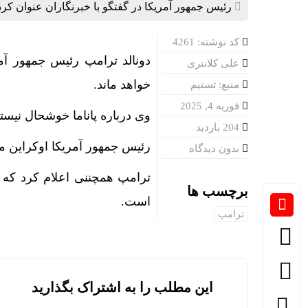
رئیس جمهور آمریکا در گفتگو با خبرنگاران عنوان کرد:
کد نوشته: 4261
دونالد ترامپ رئیس جمهور آم
علی کلانتری
خواهد ماند.
منبع: تسنیم
فوریه 4, 2025
وی درباره پاناما خوشحال نیست
204 بازدید
رئیس جمهور آمریکا اوکراین مع
بدون دیدگاه
ترامپ همچننی اعلام کرد که
برچسب ها
است.
ترامپ
این مطلب را به اشتراک بگذارید