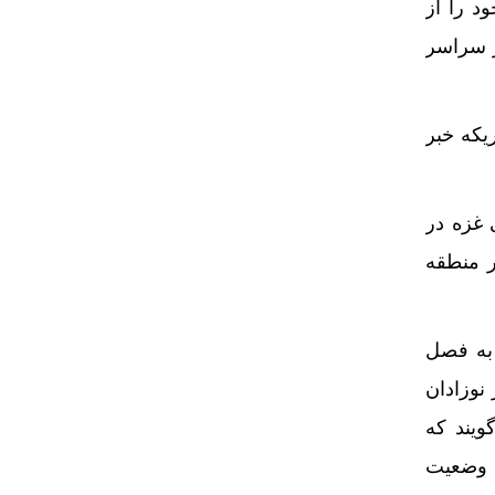
د را از
ر سراسر
یکه خبر
 غزه در
ر منطقه
 به فصل
ورد «هیپوترمی» در نوزادان
ویند که
 این وضعیت