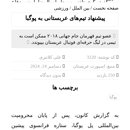
گفت‌وگوی تلفنی سردار ابن‌الرضا با وزیر دفاع ترکیه
صفحه نخست
/
بین الملل
/
ورزشی
تخصیص سهمیه طرح ترافیک و کارت‌بلیت خبرنگاران/ 
پیشنهاد تیم‌های عربستانی به پوگبا
دستبرد به آب شرب مشترکان روستایی/فروش غیرقا
عضو تیم قهرمان جام جهانی ۲۰۱۸ ممکن است به
نگرش تحلیلگران ترکیه به سیاست جدید امارات در 
تیمی در لیگ حرفه‌ای فوتبال عربستان بپیوندد.
انسداد تنگه هرمز چگونه اقتصاد آمریکا را تحت فشار
کد نوشته: 3220
علی کلانتری
خشکسالی و گرمای شدید، انگلیس را در آستانه کمبود
منبع: اسپورت عربستان
دسامبر 14, 2024
روسیه: هیچ مناقشه‌ای بین سازمان پیمان امنیت جمع
250 بازدید
بدون دیدگاه
انتقاد تند شیخ عیسی قاسم از حقارت اعراب مقابل 
برچسب ها
پوگبا
به گزارش کانون، پس از پایان محرومیت
بین‌المللی پل پوگبا، ستاره فرانسوی پیشین