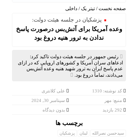
گفت‌وگ
صفحه نخست
/
تیتر یک
/
داخلی
پزشکیان در جلسه هیئت دولت:
وعده آمریکا برای آتش‌بس درصورت پاسخ
ندادن به ترور هنیه دروغ بود
رئیس جمهور در جلسه هیئت دولت تاکید کرد:
ادعاهای سران آمریکا و کشورهای اروپایی که در ازای
عدم پاسخ ایران به ترور شهید هنیه وعده آتش‌بس
می‌دادند، تماماً دروغ بود.
کد نوشته: 1310
علی کلانتری
منبع: مهر
سپتامبر 30, 2024
292 بازدید
بدون دیدگاه
برچسب ها
سیدحسن نصرالله
لبنان
پزشکیان