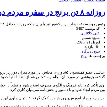
صفحه نخست
/
اقتصاد
/
داخلی
روزانه ۸ تن برنج در سفره مردم دورریز می‌شود
رئیس مؤسسه تحقیقات برنج کشور نیز با بیان اینکه روزانه حداقل ۸ تن برنج در سفره مردم دورریز می‌شود گفت: این آمار جدای از آمار ضایعات است.
کد نوشته: 5487
علی کلانتری
منبع: تسنیم
آوریل 21, 2025
181 بازدید
بدون دیدگاه
برچسب ها
برنج
گذشته پژوهشی در مورد نان انجام و مشخص شد از ابتدا تا انتها حدود 25 درصد هدررفت نان وجود دارد.
وی تأکید کرد: باید فرهنگ و الگوی مصرف اصلاح شود و قطعاً با اجبا
بین مردم ایجاد شود و با دستور و بخش‌نامه نمی‌توان کاری کرد.
در این حوزه از آموزش‌وپرورش باید کمک گرفت تا بتوان جلوی این رو
عباسی ضمن تأکید بر مکانیزه‌کردن کاشت، داشت و برداشت محصولات 