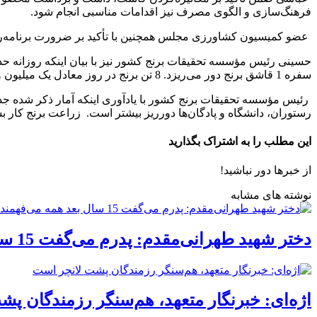
فرهنگ‌سازی و الگوی مصرف نیز اقدامات مناسبی انجام شود.
عضو کمیسیون کشاورزی مجلس همچنین با تأکید بر ضرورت برنامه‌ریزی
سفره 1 قاشق برنج دور می‌ریزد. 8 تن برنج در روز معادل یک میلیون و 600 هزار قاشق است. نسبت این عدد به 85 میلیون نفر، معادل 5 دانه برنج به‌ازای هر نفر در سفره است.
رئیس مؤسسه تحقیقات برنج کشور با یادآوری اینکه آمار ذکر شده جدا
رستوران، دانشگاه و پادگان‌ها دورریز بیشتر است. زراعت برنج‌ کار
این مطلب را به اشتراک بگذارید
از خبرها دور نباشید!
نوشته های مشابه
دختر شهید طهرانی‌مقدم: پدرم می‌گفت 15 سال بعد همه می‌فهمند چه کرده‌ایم
اژه‌ای: خبرنگار متعهد، هم‌سنگر رزمندگان پ