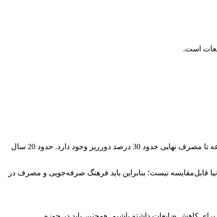
عباسی عضو کمیسیون کشاورزی مجلس در مورد میزان دورریز برنج در کشور گفت: برآورد می‌شود در حوزه محصولات کشاورزی از مزرعه تا مصرف نهایی حدود 30 درصد دورریز وجود دارد. حدود 20 سال
نیا قابل‌مقایسه نیست؛ بنابراین باید فرهنگ صرفه‌جویی و مصرف در
رای کاهش ضایعات داشته باشیم. همچنین باید در حوزه