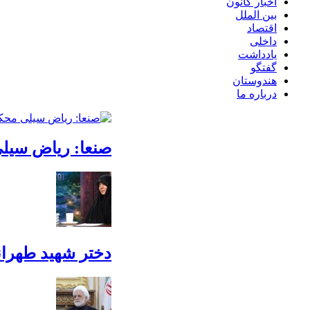
اخبار کانون
بین الملل
اقتصاد
داخلی
یادداشت
گفتگو
هندوستان
درباره ما
صنعا: ریاض سیلی
دختر شهید طهرانی‌مقدم: پدرم م