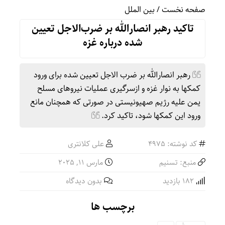
صفحه نخست
/
بین الملل
تاکید رهبر انصارالله بر ضرب‌الاجل تعیین
شده درباره غزه
رهبر انصارالله بر ضرب الاجل تعیین شده برای ورود
کمکها به نوار غزه و ازسرگیری عملیات نیروهای مسلح
یمن علیه رژیم صهیونیستی در صورتی که همچنان مانع
ورود این کمکها شود، تاکید کرد.
کد نوشته: 4975
علی کلانتری
منبع: تسنیم
مارس 11, 2025
182 بازدید
بدون دیدگاه
برچسب ها