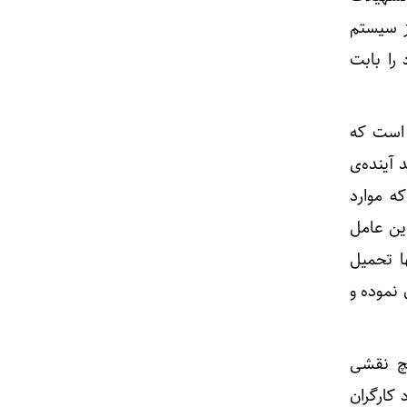
ز سیستم
را بابت
 است که
 آینده‌ی
ه موارد
ین عامل
ا تحمیل
 نموده و
یچ نقشی
 کارگران