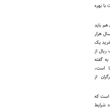
 با بهره
هم باید
سال هزار
71.661.8 یک کارگر برای خرید یک
ریال از
به گفته
ینه های آنها است،
رگران از
 است که
د شرایط