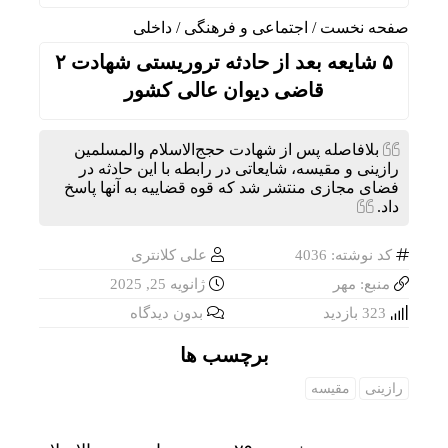
صفحه نخست
/
اجتماعی و فرهنگی
/
داخلی
۵ شایعه بعد از حادثه تروریستی شهادت ۲
قاضی دیوان عالی کشور
بلافاصله پس از شهادت حجج‌الاسلام والمسلمین
رازینی و مقیسه، شایعاتی در رابطه با این حادثه در
فضای مجازی منتشر شد که قوه قضاییه به آنها پاسخ
داد.
کد نوشته: 4036
علی کلانتری
منبع: مهر
ژانویه 25, 2025
323 بازدید
بدون دیدگاه
برچسب ها
رازینی
مقیسه