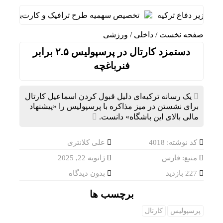
ا وزیر دفاع ترکیه
تخصیص سهمیه طرح ترافیک و کارت‌بلیت خبرنگا
صفحه نخست
/
داخلی
/
ورزشی
دستمزد کارتال در پرسپولیس ۲.۵ برابر
فنرباغچه
یک رسانه ترکیه‌ای دلیل قبول کردن اسماعیل کارتال
برای نشستن در میز مذاکره با پرسپولیس را «پیشنهاد
مالی بالای این باشگاه» دانست.
کد نوشته: 4018
علی کلانتری
منبع: فارس
ژانویه 22, 2025
227 بازدید
بدون دیدگاه
برچسب ها
پرسپولیس
کارتال