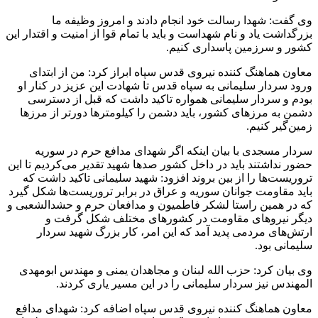
وی گفت: شهدا رسالت خود انجام دادند و امروز وظیفه ما
بزرگداشت یاد و نام شهداست و باید با تمام قوا از امنیت و اقتدار این
کشور و سرزمین پاسداری کنیم.
معاون هماهنگ کننده نیروی قدس سپاه ابراز کرد: من از ابتدای
ورود سردار سلیمانی به سپاه قدس تا شهادت این عزیز در کنار او
بودم و سردار سلیمانی همواره تاکید داشت که قبل از دسترسی
دشمن به مرزهای کشور، باید دشمن را کیلومترها دورتر از مرزها
زمین‌گیر کنیم.
سردار مسجدی با بیان اینکه اگر شهدای مدافع حرم در سوریه
حضور نداشتند باید در داخل کشور صدها شهید تقدیر می‌کردیم تا این
تروریست‌ها را از بین بروند افزود: شهید سلیمانی تاکید داشت که
باید مقاومت جوانان سوریه و عراق در برابر تروریست‌ها شکل گیرد
که در همین راستا لشکر فاطمیون و مدافعان حرم و حشدالشعبی و
دیگر نیروهای مقاومت در کشورهای مختلف شکل گرفت و
ارتش‌های مردمی پدید آمد که این امر، کار بزرگ شهید سردار
سلیمانی بود.
وی بیان کرد: حزب الله لبنان و مجاهدان یمنی و مهندس ابومهدی
المهندس نیز سردار سلیمانی را در این مسیر یاری کردند.
معاون هماهنگ کننده نیروی قدس سپاه اضافه کرد: شهدای مدافع