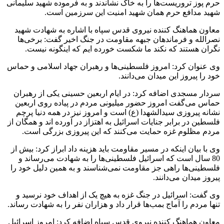
حرم پوز تروریست‌ها را به خاک نشاندند و به فرموده شهید سلیمانی
شهید مدافع حرم همان شهید امنیت این سرزمین است.
معاون هماهنگ کننده نیروی قدس سپاه با اشاره به شهادت شهید
نصرالله و فرماندهان جبهه مقاومت در جنگ اخیر گفت: برخی‌ها
نگران هستند که نکند ما شکست خورده ایم که اینگونه نیست.
وی عنوان کرد: امروز فلسطینی‌ها و رهبران جهاد اسلامی و حماس
خود را پیروز این میدان می‌دانند.
سردار مسجدی اضافه کرد: در ایام اربعین حسینی یکی از رهبران
حماس می‌گفت امروز حضور میلیونی مردم در پیاده روی اربعین
نشانه پیروزی سیدالشهدا (ع)‌ است و امروز نیز در همه دنیا پرچم
فلسطین در برابر جنایات اسرائیل به اهتزاز در آورده اند و همگان از
مردم مظلوم غزه حمایت می‌کنند که این پیروزی بزرگی است.
وی با بیان اینکه در مسیر مقاومت باید هزینه داد ابراز کرد: بیش از
80 سال است که اسرائیل فلسطینی‌ها را به شهادت می‌رساند و
فلسطینی‌ها راهی جز مقاومت نمی‌شناسند و به همین دلیل خود را
پیروز میدان می‌دانند.
وی گفت: اسرائیل در جنگ غزه به هیچ یک از اهداف خود نرسید و
تنها مردم را آماج بمب‌ها قرار داد و هزاران نفر را به شهادت رساند.
معاون هماهنگ کننده نیروی قدس سپاه اضافه کرد: امروز اسرائیل