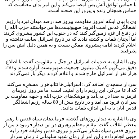
با حماس توافق آتش بس امضا می‌کند و این امر بدان معناست که
حماس همچنان زنده و پیروز این صحنه است.
وی با بیان اینکه امروز مقاومت پیروز صددرصد میدان نبرد با رژیم
اشغالگر قدس است افزود: صهیونیست‌ها می‌خواستند حزب الله را
در دفاع از غزه زمین‌گیر کنند که در جنوب این کشور پیشروی کردند
اما آنچنان تلفات و کشته دادند که در تاریخ اسرائیل سابقه نداشته و
اعلام کردند ادامه پیشروی ممکن نیست و به همین دلیل آتش بس را
پذیرفتند.
وی با اشاره به صدمات اسرائیل در جنگ با مقاومت گفت: با اطلاع
دقیق می‌گویم که یک میلیون جمعیت صهیونیست آواره شدند و 250
هزار نفر از اسرائیل خارج شدند و اعلام کردند دیگر باز نمی‌گردند.
سردار مسجدی اضافه کرد: اسرائیلی‌ها نتانیاهو را مسخره می‌کنند
که ادعا می‌کرد این رژیم دارای امنیت است اما هر روز آژیرهای
قرمز به صدا در می‌آمد و موشک‌های حزب الله و جبهه مقاومت بر
سر آنان فرود می‌آمد و در تاریخ بیش از 80 ساله رژیم اشغالگر
قدس آنان تا به این اندازه تلفات ندادند.
وی با اشاره به دیدار روزهای گذشته فرماندهان سپاه قدس با رهبر
معظم انقلاب گفت: مقام معظم رهبری در این دیدار فرمودند من از
نیروی قدس سپاه تشکر می‌کنم و نیروی قدس وظیفه خود را به
خوبی انجام داده و این امر از زمان شهید سلیمانی تا زمان سردار