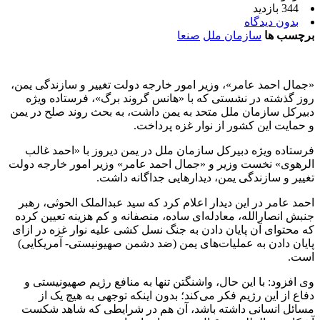
344 بازدید
بدون دیدگاه
برچسب ها
سازمان ملل
صنعا
«جمال احمد عامر»، وزیر امور خارجه دولت تغییر و سازندگی یمن،
روز گذشته در نشستی که با «هانس گروند برگ»، فرستاده ویژه
دبیرکل سازمان ملل متحد به یمن داشت، به بحث روند صلح در یمن
و حمایت این کشور از نوار غزه پرداخت.
فرستاده ویژه دبیرکل سازمان ملل در یمن دیروز با «احمد غالب
الرهوی» نخست وزیر و «جمال احمد عامر» وزیر امور خارجه دولت
تغییر و سازندگی یمن، دیدارهایی جداگانه داشت.
احمد عامر در این دیدار اعلام کرد که سید عبدالملک الحوثی، رهبر
جنبش انصارالله، معادله‌ای ساده، منصفانه و کم هزینه تعیین کرده
که محتوای آن پایان دادن به جنگ نسل کشی علیه نوار غزه در ازای
پایان دادن به عملیات‌های یمن (ضد دشمن صهیونیستی- آمریکایی)
است.
وی افزود: با این حال، واشنگتن تنها به منافع رژیم صهیونیستی و
دفاع از این رژیم فکر می‌کند؛ بدون اینکه توجهی به هیچ یک از
مسائل انسانی داشته باشد، آن هم در شرایطی که شاهد شکست