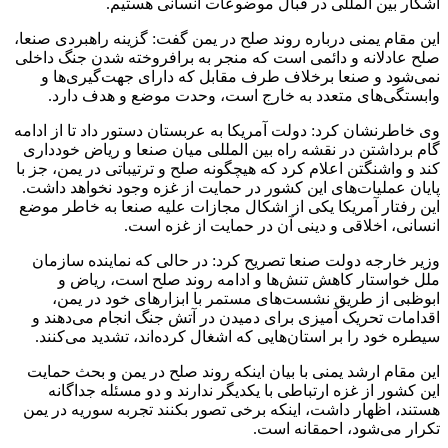
آشکار بین المللی در قبال موضوعات انسانی هستیم.
این مقام یمنی درباره روند صلح در یمن گفت: گزینه راهبردی صنعا،
صلح عادلانه و دائمی است که منجر به برافروخته شدن جنگ داخلی
نمی‌شود و صنعا برخلاف طرف مقابل که دارای جهت‌گیری‌ها و
وابستگی‌های متعدد به خارج است، وحدت موضع و هدف دارد.
وی خاطرنشان کرد: دولت آمریکا به عربستان دستور داد تا از ادامه
گام برداشتن در نقشه راه بین المللی میان صنعا و ریاض خودداری
کند و واشنگتن اعلام کرد که هیچگونه صلح و ترتیباتی در یمن، جز با
پایان عملیات‌های این کشور در حمایت از غزه وجود نخواهد داشت.
این رفتار آمریکا یکی از اشکال مجازات علیه صنعا به خاطر موضع
انسانی، اخلاقی و دینی آن در حمایت از غزه است.
وزیر خارجه دولت صنعا تصریح کرد: در حالی که نماینده سازمان
ملل خواستار کاهش تنش‌ها و ادامه روند صلح است، ریاض و
ابوظبی از طریق نشست‌های مستمر با ابزارهای خود در یمن،
اقدامات تحریک آمیزی برای دمیدن در آتش جنگ انجام می‌دهند و
سیطره خود را بر استان‌هایی که اشغال کرده‌اند، تشدید می‌کنند.
این مقام ارشد یمنی با بیان اینکه روند صلح در یمن و بحث حمایت
این کشور از غزه ارتباطی با یکدیگر ندارند و دو مسئله جداگانه
هستند، اظهار داشت، اینکه برخی تصور بکنند تجربه سوریه در یمن
تکرار می‌شود، احمقانه است.