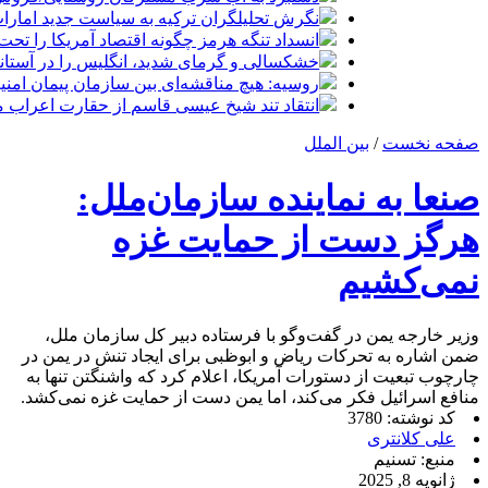
نگرش تحلیلگران ترکیه به سیاست جدید امارات
انسداد تنگه هرمز چگونه اقتصاد آمریکا را تحت
خشکسالی و گرمای شدید، انگلیس را در آستانه 
روسیه: هیچ مناقشه‌ای بین سازمان پیمان امن
انتقاد تند شیخ عیسی قاسم از حقارت اعراب م
صفحه نخست
/
بین الملل
صنعا به نماینده سازمان‌ملل:
هرگز دست از حمایت غزه
نمی‌کشیم
وزیر خارجه یمن در گفت‌وگو با فرستاده دبیر کل سازمان ملل،
ضمن اشاره به تحرکات ریاض و ابوظبی برای ایجاد تنش در یمن در
چارچوب تبعیت از دستورات آمریکا، اعلام کرد که واشنگتن تنها به
منافع اسرائیل فکر می‌کند، اما یمن دست از حمایت غزه نمی‌کشد.
کد نوشته: 3780
علی کلانتری
منبع: تسنیم
ژانویه 8, 2025