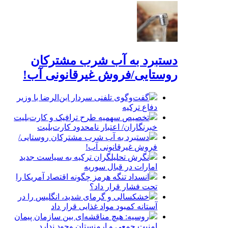
دستبرد به آب شرب مشترکان
روستایی/فروش غیرقانونی آب!
گفت‌وگوی تلفنی سردار ابن‌الرضا با وزیر
دفاع ترکیه
تخصیص سهمیه طرح ترافیک و کارت‌بلیت
خبرنگاران/ اعتبار نامحدود کارت‌بلیت
دستبرد به آب شرب مشترکان روستایی/
فروش غیرقانونی آب!
نگرش تحلیلگران ترکیه به سیاست جدید
امارات در قبال سوریه
انسداد تنگه هرمز چگونه اقتصاد آمریکا را
تحت فشار قرار داد؟
خشکسالی و گرمای شدید، انگلیس را در
آستانه کمبود مواد غذایی قرار داد
روسیه: هیچ مناقشه‌ای بین سازمان پیمان
امنیت جمعی و ارمنستان وجود ندارد