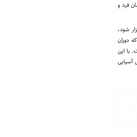
ن فرد و
ار شود،
ه دوران
 با این
 آسیایی