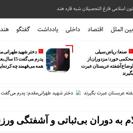
نون اسلامی فارغ التحصیلان شبه قاره هند
ین الملل
اقتصاد
داخلی
یادداشت
گفتگو
هندو
صنعا: ریاض سیلی
دختر شهید طهرانی‌م
حکمی خورد/ مزدوران از
پدرم می‌گفت 15 سال ب
وضاع آشفته عربستان عبرت
همه می‌فهمند چه کرده‌ای
گیرند
ربستان عبرت بگیرند
دختر شهید طهرانی‌مقدم: پدرم می‌گفت 15 سال بعد همه می‌فهمند چه کرده‌ایم
ام به دوران بی‌ثباتی و آشفتگی ور