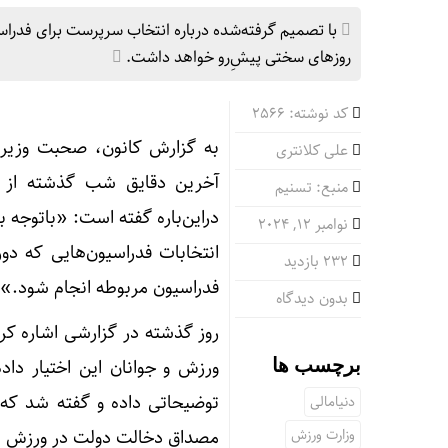
با تصمیم گرفته‌شده درباره انتخاب سرپرست برای فدراسیو
روزهای سختی پیش‌ِرو خواهد داشت.
کد نوشته: 2566
به گزارش کانون، صحبت وزیر 
علی کلانتری
آخرین دقایق شب گذشته از س
منبع: تسنیم
دراین‌باره گفته است: «باتوجه 
نوامبر 12, 2024
انتخابات فدراسیون‌هایی که دو
232 بازدید
فدراسیون مربوطه انجام شود.»
بدون دیدگاه
روز گذشته در گزارشی اشاره کرد
ورزش و جوانان این اختیار دا
برچسب ها
توضیحاتی داده و گفته شد که 
دنیامالی
وزارت ورزش
مصداق دخالت دولت در ورزش مح