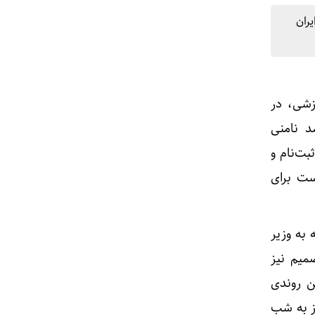
یران
زشی، در
د نامنی
بت‌نام و
ست برای
 به وزیر
میم نیز
ن روندی
ز به شب