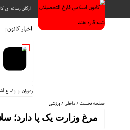
ارگان رسانه ای کا
اخبار کانون
ب
م
ا
ب
صنعا: ریاض سیلی محکمی خورد/ مزدوران از اوضاع آشفته ع
صفحه نخست
/
داخلی
/
ورزشی
مرغ وزارت یک پا دارد؛ سل