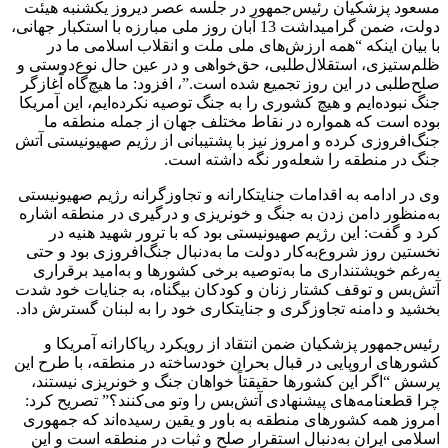
مسعود پزشکیان رئیس‌جمهور در جلسه عصر دیروز یکشنبه هیئت
دولت، ضمن گرامیداشت 13 آبان روز ملی مبارزه با استکبار جهانی،
با بیان اینکه “همه ارزش‌های ملی ملت و انقلاب اسلامی ما در
ظلم‌ستیزی، استقلال‌طلبی، حق‌خواهی و در عین حال نوع‌دوستی و
صلح‌طلبی در این روز تجمیع شده است.”، افزود: ما هیچ‌گاه آغازگر
جنگ نبوده‌ایم و هیچ کشوری را به جنگ توصیه نکرده‌ایم، این آمریکا
بوده است که همواره در نقاط مختلف جهان از جمله منطقه ما
جنگ‌افروزی کرده و امروز نیز با پشتیبانی از رژیم صهیونیستی آتش
جنگ در منطقه را شعله‌ور نگه داشته است.
وی در ادامه به اقدامات جنایتکارانه و تجاوزگرانه رژیم صهیونیستی
به‌منظور دامن زدن به جنگ و خونریزی و درگیری در منطقه اشاره
کرد و گفت: این رژیم صهیونیستی بود که با ترور شهید هنیه در
نخستین روز شروع‌به‌کار دولت ما به‌دنبال جنگ‌افروزی بود و حتی
به‌رغم خویشتنداری ما به‌توصیه برخی کشورها و به‌امید برقراری
آتش‌بس و توقف کشتار زنان و کودکان بیگناه، به جنایات خود شدت
بخشید و دامنه تجاوزگری و جنایتکاری خود را به لبنان گسترش داد.
رئیس‌جمهور پزشکیان ضمن انتقاد از رویکرد ریاکارانه آمریکا و
کشورهای اروپایی در قبال بحران خودساخته در منطقه،‌ با طرح این
پرسش “اگر این کشورها حقیقتاً خواهان جنگ و خونریزی نیستند،
چرا قطعنامه‌های پیشنهادی آتش‌بس را وتو می‌کنند؟” تصریح کرد‌:
امروز همه کشورهای منطقه به باور و یقین رسیده‌اند که جمهوری
اسلامی ایران به‌دنبال استقرار صلح و ثبات در منطقه است و این