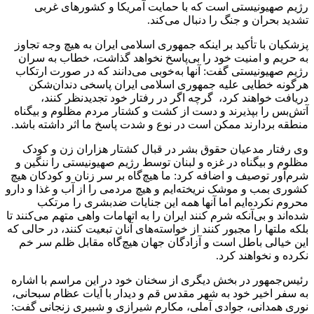
رژیم صهیونیستی است که با حمایت آمریکا و کشورهای غربی
تشدید بحران و جنگ را دنبال می‌کند.
پزشکیان با تأکید بر اینکه جمهوری اسلامی ایران به هیچ وجه تجاوز
به حریم و امنیت خود را بی‌پاسخ نخواهد گذاشت، خطاب به سران
رژیم صهیونیستی گفت‌: آنها به‌خوبی می‌دانند که در صورت ارتکاب
هرگونه خطایی علیه جمهوری اسلامی ایران پاسخی دندان‌شکن
دریافت خواهند کرد، گرچه اگر در رفتار خود تجدیدنظر کنند،
‌آتش‌بس را بپذیرند و دست از کشت و کشتار مردم مظلوم و بیگناه
منطقه بردارند ممکن است در نوع و شدت پاسخ ما اثر داشته باشد.
وی رفتار مدعیان حقوق بشر در قبال کشتار هزاران زن و کودک
مظلوم و بیگناه در غزه و لبنان توسط رژیم صهیونیستی را ننگین و
شرم‌آور توصیف و اضافه کرد: ما هیچ‌گاه بر سر زنان و کودکان هیچ
کشوری بمب و موشک نریخته‌ایم و هیچ مردمی را از آب و غذا و دارو
محروم نکرده‌ایم اما آنها همه این جنایات ضدبشری را مرتکب
شده‌اند و بی‌آنکه شرم کنند ایران را به اتهامات واهی متهم می‌کنند تا
بلکه ملتها را مجبور کنند از خواسته‌های آنان تبعیت کنند، در حالی که
این خیالی باطل است و آزادگان جهان هیچ‌گاه مقابل ظلم سر خم
نکرده و نخواهند کرد.
رئیس‌جمهور در بخش دیگری از سخنان خود در این مراسم با اشاره
به سفر اخیر خود به شهر مقدس قم و دیدار با آیات عظام سبحانی،
نوری همدانی، ‌جوادی آملی، مکارم شیرازی و شبیری زنجانی گفت‌:‌