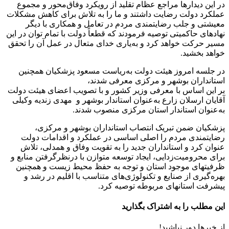
در این دیدار‌ها مراجع عظام تقلید از رویکرد وفاق‌محور و مجموع
عملکرد دولت رضایت داشتند و ما را به تلاش برای کاهش مشکلات
معیشتی و جلب رضایتمندی مردم در تعامل و همکاری با دیگر
نهادهای حاکمیتی توصیه فرمودند که قطعاً دولت با تمام توان در این
مسیر حرکت خواهد کرد و به‌یاری خدای متعال در عمل آن را تحقق
خواهد بخشید.
در جلسه امروز هیئت دولت به‌ریاست مسعود پزشکیان همچنین
استانداران بوشهر و مرکزی معرفی شدند،
بر این اساس با معرفی وزیر کشور و با تصویب اعضای هیئت دولت
آقایان ارسلان زارع به‌عنوان استاندار بوشهر و مهدی زندیه وکیلی
به‌عنوان استاندار استان مرکزی منصوب شدند.
پزشکیان ضمن تبریک انتصاب استانداران بوشهر و مرکزی،
رضایتمندی مردم را اصلی اساسی در عملکرد و اقدامات دولت
عنوان کرد و استانداران جدید را به تقویت وفاق و همدلی، تلاش
برای محرومیت‌زدایی، ایجاد توسعه متوازن با درنظرگرفتن منابع و
ظرفیتهای موجود استان و توجه به حفظ محیط زیست و همچنین
بهره‌گیری از صنایع و تکنولوژی‌های متناسب با اقلیم در رشد و
پیشرفت استانهای مربوطه توصیه کرد.
این مطلب را به اشتراک بگذارید
از خبرها دور نباشید!