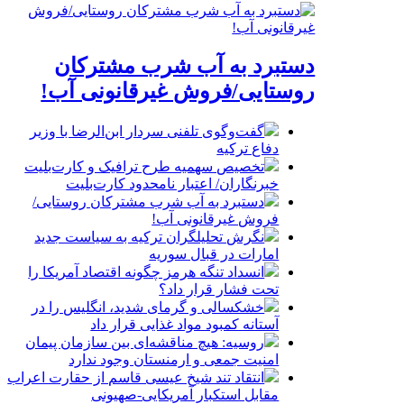
دستبرد به آب شرب مشترکان
روستایی/فروش غیرقانونی آب!
گفت‌وگوی تلفنی سردار ابن‌الرضا با وزیر
دفاع ترکیه
تخصیص سهمیه طرح ترافیک و کارت‌بلیت
خبرنگاران/ اعتبار نامحدود کارت‌بلیت
دستبرد به آب شرب مشترکان روستایی/
فروش غیرقانونی آب!
نگرش تحلیلگران ترکیه به سیاست جدید
امارات در قبال سوریه
انسداد تنگه هرمز چگونه اقتصاد آمریکا را
تحت فشار قرار داد؟
خشکسالی و گرمای شدید، انگلیس را در
آستانه کمبود مواد غذایی قرار داد
روسیه: هیچ مناقشه‌ای بین سازمان پیمان
امنیت جمعی و ارمنستان وجود ندارد
انتقاد تند شیخ عیسی قاسم از حقارت اعراب
مقابل استکبار آمریکایی-صهیونی