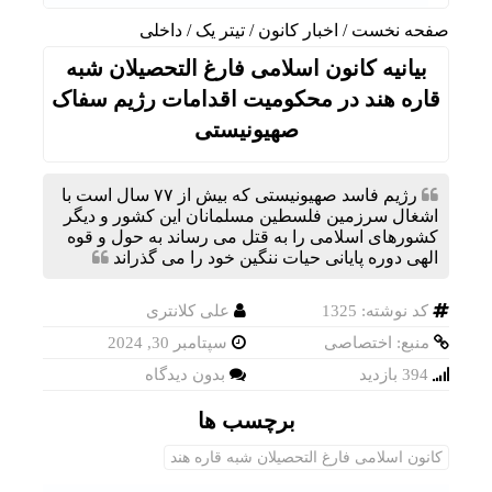
گفت‌وگ
صفحه نخست
/
اخبار کانون
/
تیتر یک
/
داخلی
بیانیه کانون اسلامی فارغ التحصیلان شبه
قاره هند در محکومیت اقدامات رژیم سفاک
صهیونیستی
رژیم فاسد صهیونیستی که بیش از ۷۷ سال است با
اشغال سرزمین فلسطین مسلمانان این کشور و دیگر
کشورهای اسلامی را به قتل می رساند به حول و قوه
الهی دوره پایانی حیات ننگین خود را می گذراند
کد نوشته: 1325
علی کلانتری
منبع: اختصاصی
سپتامبر 30, 2024
394 بازدید
بدون دیدگاه
برچسب ها
کانون اسلامی فارغ التحصیلان شبه قاره هند