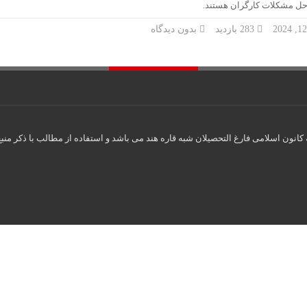
ل مشکلات کارگران هستند.
283 بازدید
بدون دیدگاه
انون اسلامی فارغ التحصیلان شبه قاره هند می باشد و استفاده از مطالب با ذکر منبع
همگرایی در ق