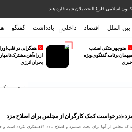
انون اسلامی فارغ التحصیلان شبه قاره هند
بین الملل
اقتصاد
داخلی
یادداشت
گفتگو
هن
منوچهر متکی امشب
همگرایی در قلب اورا
یهمان برنامه گفتگوی ویژه
از راه‌آهن مشترک تا مهار
بری
بحران انرژی
منوچهر متکی 
زد»|درخواست کمک کارگران از مجلس برای اصلاح مزد
فعالان کارگری اعتقاد دارند که مجلس از آنها برای بحث دستمزد و اصلاح ماده ۴۱همفکر