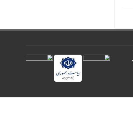
لب اوراسیا؛ از راه‌آهن مشترک تا مهار بحران انرژی