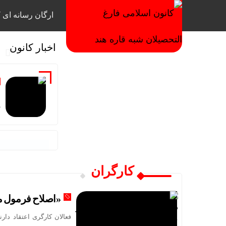
ارگان رسانه ای ک
اخبار کانون
م
خ
کارگران
«اصلاح فرمول م