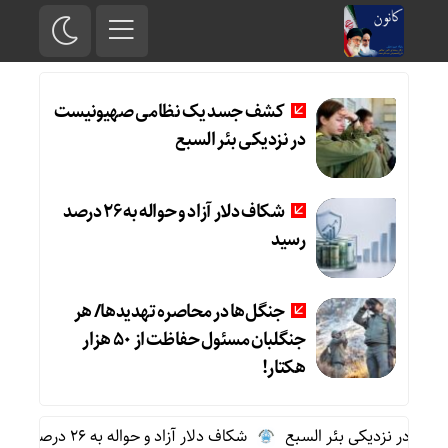
کشف جسد یک نظامی صهیونیست
در نزدیکی بئر السبع
شکاف دلار آزاد و حواله به 26 درصد
رسید
جنگل‌ها در محاصره تهدیدها/ هر
جنگلبان مسئول حفاظت از 50 هزار
هکتار!
 در نزدیکی بئر السبع
شکاف دلار آزاد و حواله به 26 درصد رسید