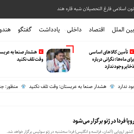
نون اسلامی فارغ التحصیلان شبه قاره هند
ین الملل
اقتصاد
داخلی
یادداشت
گفتگو
هندو
تأمین کالاهای اساسی
هشدار صنعا به عربست
رای ماه‌ها؛ نگرانی درباره
وقت تلف نکنید
خایر وجود ندارد
دارد
هشدار صنعا به عربستان: وقت تلف نکنید
منظور: جنگ عل
وپا فردا در ژنو برگزار می‌شود
کشور اروپایی (آلمان، فرانسه و‌ انگلیس) فردا سه‌شنبه در ژنو سوئیس برگزار خواهد شد.