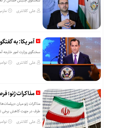
سخنگوی جنبش حماس از تعیی
علی کلانتری
مارس 9, 5
آمریکا: به گفتگو
سخنگوی وزارت امور خارجه آمری
علی کلانتری
نوامبر 26, 
مذاکرات ژنو؛ فرص
مذاکرات ژنو میان دیپلمات‌ها
طرف در جهت کاهش برخی تنش‌
علی کلانتری
نوامبر 26, 