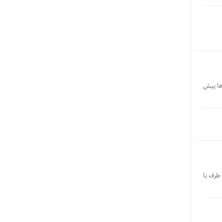
وها پیش
 طرف با