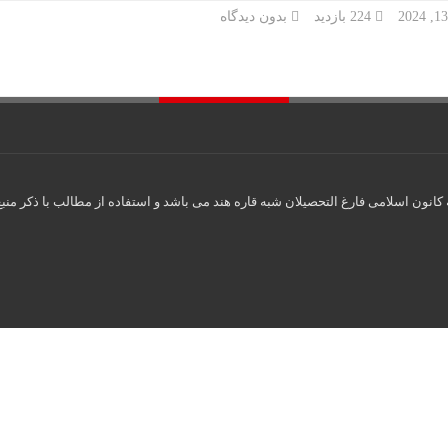
224 بازدید
بدون دیدگاه
انون اسلامی فارغ التحصیلان شبه قاره هند می باشد و استفاده از مطالب با ذکر منبع
شکاف دلار آزاد و حو