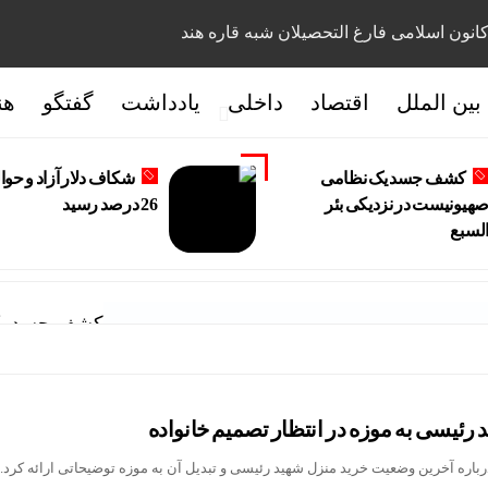
انون اسلامی فارغ التحصیلان شبه قاره هند
بین الملل
اقتصاد
داخلی
یادداشت
گفتگو
هن
کشف جسد یک نظامی
شکاف دلار آزاد و حوال
هیونیست در نزدیکی بئر
26 درصد رسید
لسبع
کشف جسد یک 
 رئیسی به موزه در انتظار تصمیم خانواده
اره آخرین وضعیت خرید منزل شهید رئیسی و تبدیل آن به موزه توضیحاتی ارائه کرد.