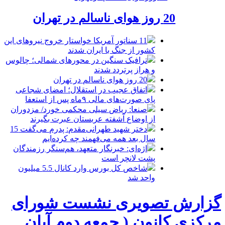
20 روز هوای ناسالم در تهران
11 سناتور آمریکا خواستار خروج نیروهای این
کشور از جنگ با ایران شدند
ترافیک سنگین در محورهای شمالی؛ چالوس
و هراز پرتردد شدند
20 روز هوای ناسالم در تهران
اتفاق عجیب در استقلال؛ امضای شجاعی
پای صورت‌های مالی ٩ماه پس از استعفا
صنعا: ریاض سیلی محکمی خورد/ مزدوران
از اوضاع آشفته عربستان عبرت بگیرند
دختر شهید طهرانی‌مقدم: پدرم می‌گفت 15
سال بعد همه می‌فهمند چه کرده‌ایم
اژه‌ای: خبرنگار متعهد، هم‌سنگر رزمندگان
پشت لانچر است
شاخص کل بورس وارد کانال 5.5 میلیون
واحد شد
گزارش تصویری نشست شورای
مرکزی کانون ( جمعه دوم آبان