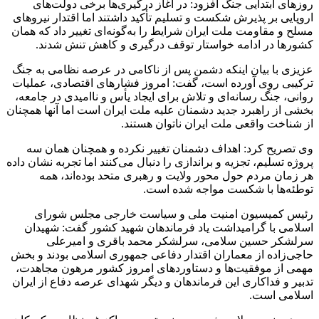
روزهای ابتدایی جنگ افزود: در آغاز درگیری‌ها برخی دولت‌های
اروپایی بر پذیرش شکست و تسلیم تأکید داشتند اما اقتدار نیروهای
مسلح و مقاومت ملت ایران شرایط را به‌گونه‌ای تغییر داد که همان
کشورها در ادامه خواستار توقف درگیری و کاهش تنش شدند.
عزیزی با بیان اینکه دشمن پس از ناکامی در عرصه نظامی به جنگ
ترکیبی روی آورده است، گفت: امروز فشارهای اقتصادی، عملیات
روانی، جنگ رسانه‌ای و تلاش برای ایجاد یأس و ناامیدی در جامعه،
بخشی از راهبرد جدید دشمنان علیه ملت ایران است اما آنها همچنان
از شناخت واقعی ملت ایران ناتوان هستند.
وی تصریح کرد: اهداف دشمنان تغییر نکرده و همچنان همان سه
پروژه تسلیم، تجزیه و براندازی را دنبال می‌کنند اما تجربه نشان داده
هر زمان مردم حول محور ولایت و رهبری متحد بوده‌اند، همه
توطئه‌ها با شکست مواجه شده است.
رئیس کمیسیون امنیت ملی و سیاست خارجی مجلس شورای
اسلامی با گرامیداشت یاد فرماندهان شهید کشور گفت: شهیدان
سرلشکر حسین سلامی، سرلشکر محمد باقری و امیرعلی
حاجی‌زاده از معماران اقتدار دفاعی جمهوری اسلامی بودند و بخش
مهمی از موفقیت‌ها و دستاوردهای امروز کشور مرهون مجاهدت،
تدبیر و فداکاری این فرماندهان و دیگر شهدای عرصه دفاع از ایران
اسلامی است.