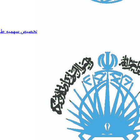
تخصیص سهمیه طرح ت