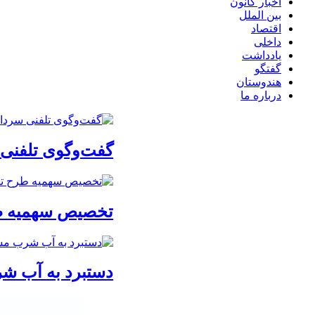
اخبار کانون
بین الملل
اقتصاد
داخلی
یادداشت
گفتگو
هندوستان
درباره ما
گفت‌وگوی تلفنی س
تخصیص سهمیه طرح
دستبرد به آب ش