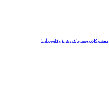
 مشترکان روستایی/فروش غیرقانونی آب!