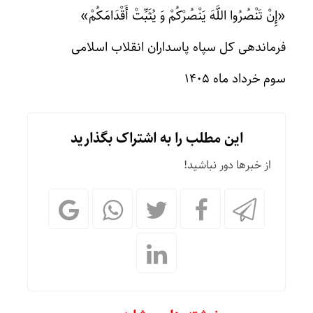
«إِنْ تَنْصُرُوا اللَّهَ یَنْصُرْکُمْ وَ یُثَبِّتْ أَقْدَامَکُمْ»
فرماندهی کل سپاه پاسداران انقلاب اسلامی
سوم خرداد ماه 1405
این مطلب را به اشتراک بگذارید
از خبرها دور نباشید!