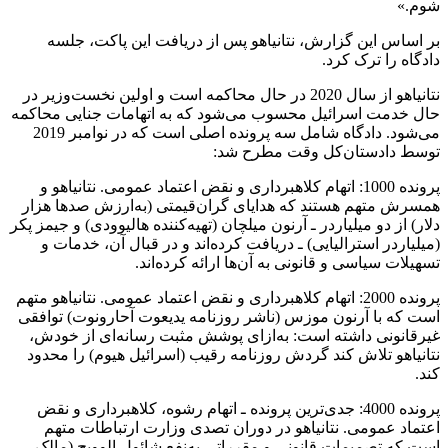
شوم.»
بر اساس این گزارش، نتانیاهو پس از دریافت این پاکت، جلسه
دادگاه را ترک کرد.
نتانیاهو از سال 2020 در حال محاکمه است و اولین نخست‌وزیر در
حال خدمت اسرائیل محسوب می‌شود که به اتهامات جنایی محاکمه
می‌شود. دادگاه شامل سه پرونده اصلی است که در نوامبر 2019
توسط دادستان‌کل وقت مطرح شد:
پرونده 1000: اتهام کلاهبرداری و نقض اعتماد عمومی. نتانیاهو و
همسرش متهم هستند که هدایای گران‌قیمتی (به‌ارزش صدها هزار
دلار) از دو میلیاردر ـ آرنون میلچان (تهیه‌کننده هالیوودی) و جیمز پکر
(میلیاردر استرالیایی) ـ دریافت کرده‌اند و در قبال آن، خدمات و
تسهیلات سیاسی و قانونی به آن‌ها ارائه کرده‌اند.
پرونده 2000: اتهام کلاهبرداری و نقض اعتماد عمومی. نتانیاهو متهم
است که با آرنون موزس (ناشر روزنامه یدیعوت آحارونوت) توافقی
غیرقانونی داشته است: به‌ازای پوشش مثبت رسانه‌ای از خودش،
نتانیاهو تلاش کند گردش روزنامه رقیب (اسرائیل هیوم) را محدود
کند.
پرونده 4000: جدی‌ترین پرونده ـ اتهام رشوه، کلاهبرداری و نقض
اعتماد عمومی. نتانیاهو در دوران تصدی وزارت ارتباطات متهم
است که تصمیمات قانونی و مقرراتی به‌نفع شائول الوویچ (مالک