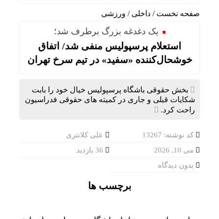
صفحه نخست
/
داخلی
/
ورزشی
یک دغدغه بزرگ برطرف شد؛
استعلام پرسپولیس منفی شد/ اتفاق
خوشحال‌کننده «سفید» در تیم سرخ تهران
بخش حقوقی باشگاه پرسپولیس خیال خود را بابت
شکایات قبلی و جاری در کمیته های حقوقی فدراسیون
راحت کرد.
کد نوشته: 13267
علی کلانتری
می 10, 2026
36 بازدید
بدون دیدگاه
برچسب ها