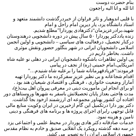
بنام حضرت دوست
انا لله و انا الیه راجعون
با قلبی اندوهبار و تاثر فراوان از خبردرگذشت دانشمند متعهد و
استاد دانشگاه یزد، یار دیرین امام راحل و امام
شهید،برادرعزیزمان“دکترهادی پوردارا”مطلع شدیم.
زنده یاددکتر پوردارا ۵۰ سال پیش در دوره دانشجویی درهندوستان
درکنار تحصیل، درفعالیت های سیاسی – دانشجویی و اولین انجمن
اسلامی دانشجویان ایرانی در شهر بنگلور حضور ونقش موثری
داشت. بخاطر داریم در
پی اولین تظاهرات باشکوه دانشجویان ایرانی در دهلی نو علیه شاه
امریکایی،امام خمینی (ره) از نجف در پیامی
فرمودند:“فریادقهرمانانه شما را برعلیه شاه شنیدم…”
اقدام شجاعانه و بی نظیر عزیز سفرکرده ما دکتر پوردارا تهیه
آماراز وضعیت خانواری ، فرهنگی و اقتصادی شیعیان هند بود .
او برای انجام این ماموریت دینی در معرفی پیروان اهل بیت(ع)،
مدت هاحتی بعداز پایان تحصیلاتش باسفر به شهرها وروستاهای دور
افتاده آن کشور پهناور مجموعه ای ارزشمند ازخود بجا گذاشت.
دکتر پور دارا درتکمیل این گام ازخیرین در ایران وکویت منابع مالی
قابل توجهی رابرای اجرای پروژه ها و برنامه های فرهنگی و دینی
تامین و هزینه نمود.
خدمات صادقانه دکتر هادی پوردار در محیط علمی و اجتماعی یزد
در سه دهه گذشته رویکرد یک انقلابی صدیق و خادم به نظام مقدس
جمهوری اسلامی ایران را به تصویر می کشد.