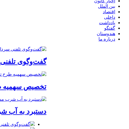
اخبار کانون
بین الملل
اقتصاد
داخلی
یادداشت
گفتگو
هندوستان
درباره ما
گفت‌وگوی تلفنی س
تخصیص سهمیه طرح
دستبرد به آب ش
گفت‌وگوی تلفنی س