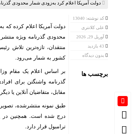
دولت آمریکا اعلام کرد به‌زودی شمار محدودی گذرنامه
انسداد تنگه
کد نوشته: 13040
خشکسالی و گ
دولت آمریکا اعلام کرده که ب
علی کلانتری
روسیه: هیچ
محدودی گذرنامه ویژه منتشر م
آوریل 29, 2026
انتقاد تند
43 بازدید
منتقدان، تازه‌ترین تلاش ر
بدون دیدگاه
کشور به شمار می‌رود.
بر اساس اعلام یک مقام وزارت
برچسب ها
گذرنامه واشنگتن برای افراد
مقابل، متقاضیان آنلاین یا دیگ
طبق نمونه منتشرشده، تصویر 
درج شده است. همچنین در پش
ترامبول قرار دارد.