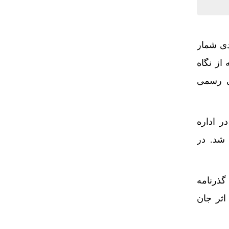
د
دی شمار
دارد
از نگاه
یونی
ای رسمی
ر اداره
 شد. در
گذرنامه
اثر جان