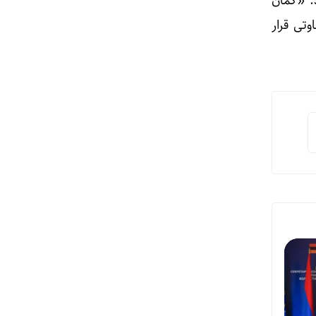
د: «گمان
تی قرار