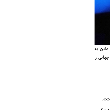
 دادن به
جهانی را
ست».