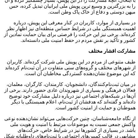
با اینحال، آنچه مشارکت را در این پویش، بسیار چشمگیر کرده و آن
را به بزرگترین و وسیع ترین پویش ملی ایرانیان تبدیل کرده، حس
میهن دوستی و دفاع از خاک پاک وطن است.
در بسیاری از موارد، کاربران در کنار معرفی این پویش، درباره
اهمیت همبستگی ملی در شرایط حساس منطقه‌ای نیز اظهار نظر
کرده‌اند. برخی نیز این حرکت را فرصتی برای بیان حمایت نمادین از
کشور و تأکید بر نقش مردم در حفظ امنیت ملی دانسته‌اند.
مشارکت اقشار مختلف
طیف متنوعی از مردم در این پویش ملی شرکت کرده‌اند. کاربران
از شهرهای مختلف و گروه‌های سنی متفاوت در آن ثبت‌نام کرده‌اند
که این موضوع نشان‌دهنده گستردگی مخاطبان آن است.
در میان ثبت‌نام‌کنندگان، دانشجویان، کارمندان، کارگران، معلمان،
فعالان فرهنگی و بسیاری از شهروندان عادی حضور دارند. برخی از
آن‌ها در شبکه‌های اجتماعی نیز درباره دلیل مشارکت خود توضیح
داده‌اند و گفته‌اند که هدفشان از ثبت‌نام، اعلام همبستگی با دیگر
هموطنان و حمایت از امنیت کشور است.
از نگاه جامعه‌شناسان، چنین حرکت‌هایی می‌تواند نشان‌دهنده نوعی
واکنش جمعی نسبت به موضوعات مرتبط با امنیت و هویت ملی
باشد. در بسیاری از کشورها نیز در شرایط خاص، حرکت‌های
مشابهی در قالب کمپین‌های اجتماعی یا ثبت‌نام‌های داوطلبانه شکل