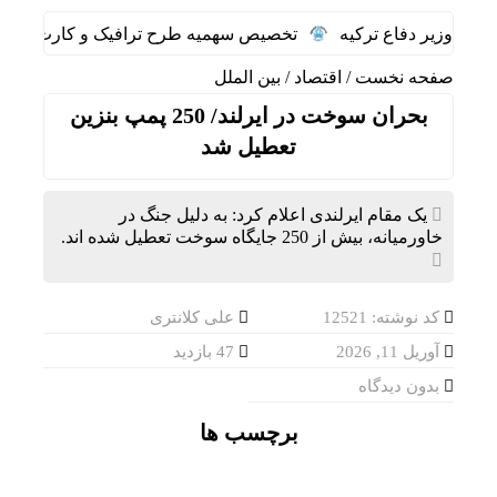
 با وزیر دفاع ترکیه
تخصیص سهمیه طرح ترافیک و کارت‌بلیت خبرن
صفحه نخست
/
اقتصاد
/
بین الملل
بحران سوخت در ایرلند/ 250 پمپ بنزین
تعطیل شد
یک مقام ایرلندی اعلام کرد: به دلیل جنگ در
خاورمیانه، بیش از 250 جایگاه سوخت تعطیل شده اند.
کد نوشته: 12521
علی کلانتری
آوریل 11, 2026
47 بازدید
بدون دیدگاه
برچسب ها