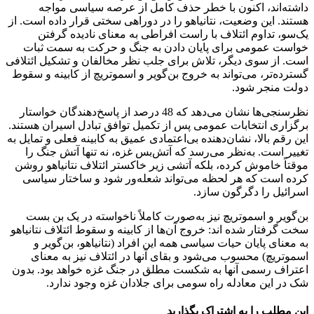
داشته‌اند، اکنون با خطر حذف کامل از عرصه سیاسی مواجه
هستند. این وضعیت، نتانیاهو را در دوراهی سختی قرار داده است. از
یک‌سو، تداوم ائتلاف با راست افراطی به معنای نادیده گرفتن
خواست عمومی برای پایان دادن به جنگ و حرکت به سمت ثبات
است. از سوی دیگر، تلاش برای جلب نظر مخالفان و تشکیل ائتلافی
گسترده‌تر، می‌تواند به خروج بن‌گویر و اسموتریچ از کابینه و سقوط
دولت منجر شود.
نظرسنجی‌ها نشان می‌دهد که 48 درصد از پاسخ‌دهندگان خواستار
برگزاری انتخابات عمومی پس از تکمیل توافق تبادل اسیران هستند.
این رقم بالا، نشان‌دهنده بی‌اعتمادی عمیق به کابینه فعلی و تمایل به
تغییر است. به‌نظر می‌رسد که آتش‌بس غزه، نه تنها آتش جنگ را
موقتاً خاموش کرده، بلکه آتشی زیر خاکستر ائتلاف نتانیاهو روشن
کرده است که هر لحظه می‌تواند شعله‌ور شود و ساختار سیاسی
اسرائیل را دگرگون سازد.
بن‌گویر و اسموتریچ نیز به‌صورت کاملاً ناخواسته در یک بن بست
سخت گرفتار شده اند: خروج آن‌ها از کابینه و سقوط ائتلاف نتانیاهو
به معنای پایان حیات سیاسی همه این افراد (نتانیاهو، بن‌گویر و
اسموتریچ) محسوب می‌شود و بقای آنها در ائتلاف نیز به معنای
اعتراف رسمی آنها به شکست مطلق در جنگ غزه خواهد بود. بدون
شک در این معادله راه سومی برای جلادان غزه وجود ندارد.
این مطلب را به اشتراک بگذارید