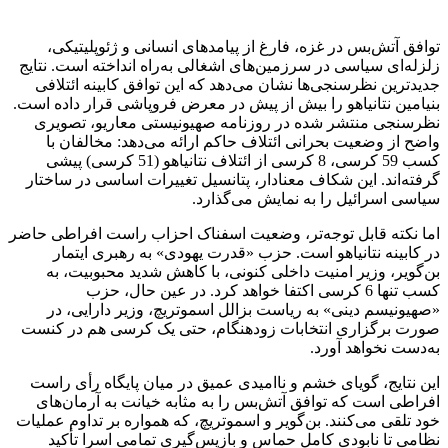
توافق آتش‌بس در غزه، فارغ از پیامدهای انسانی و ژئوپلیتیکی،
زلزله‌ای سیاسی در سرزمین‌های اشغالی به‌راه انداخته است. نتایج
جدیدترین نظرسنجی‌ها نشان می‌دهد که این توافق کابینه ائتلافی
بنیامین نتانیاهو را بیش از پیش در معرض فروپاشی قرار داده است.
نظرسنجی منتشر شده در روزنامه صهیونیستی معاریو، تصویری
واضح از وضعیت بحرانی ائتلاف حاکم ارائه می‌دهد: مخالفان با
کسب 59 کرسی، 8 کرسی از ائتلاف نتانیاهو (51 کرسی) پیشی
گرفته‌اند. این شکاف معنادار، پتانسیل تغییرات اساسی در ساختار
سیاسی اسرائیل را به نمایش می‌گذارد.
اما نکته قابل توجه‌تر، وضعیت اسفناک احزاب راست افراطی حاضر
در کابینه نتانیاهو است. حزب «قدرت یهودی» به رهبری ایتمار
بن‌گویر، وزیر امنیت داخلی کنونی، با کاهش شدید محبوبیت، به
کسب تنها 6 کرسی اکتفا خواهد کرد. در عین حال، حزب
«صهیونیسم دینی» به ریاست بزالل اسموتریچ، وزیر دارایی، در
صورت برگزاری انتخابات زودهنگام، حتی یک کرسی هم در کنست
به‌دست نخواهد آورد.
این نتایج، گویای خشم و ناامیدی عمیق در میان پایگاه رأی راست
افراطی است که توافق آتش‌بس را به مثابه خیانت به آرمان‌های
خود تلقی می‌کنند. بن‌گویر و اسموتریچ، که همواره بر تداوم عملیات
نظامی تا نابودی کامل حماس و بازپس‌گیری تمامی اسرا تأکید