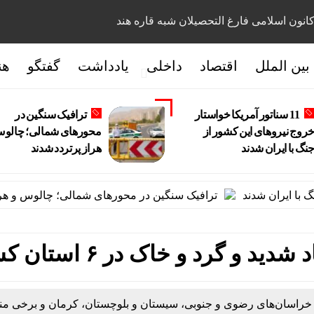
انون اسلامی فارغ التحصیلان شبه قاره هند
بین الملل
اقتصاد
داخلی
یادداشت
گفتگو
هن
11 سناتور آمریکا خواستار
ترافیک سنگین در
روج نیروهای این کشور از
محورهای شمالی؛ چالوس
نگ با ایران شدند
هراز پرتردد شدند
ترافیک سنگین در محورهای شمالی؛ چالوس و هراز پرتر
 گرد و خاک در ۶ استان کشور
راسان‌های رضوی و جنوبی، سیستان و بلوچستان، کرمان و برخی م