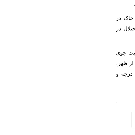
قوع گرد و خاک در
تلال در
یت جوی
ت بعد از ظهر،
فزایش سرعت باد و در ساعات شب، قسمتی ابری خواهد بود. حداقل دمای تهران ۲۹ درجه و