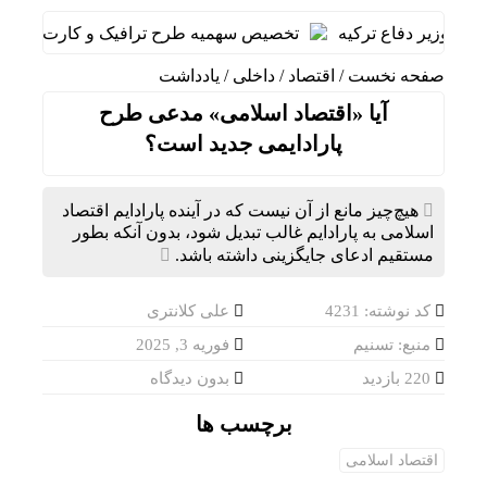
 وزیر دفاع ترکیه
تخصیص سهمیه طرح ترافیک و کارت‌بلیت خبرنگار
صفحه نخست
/
اقتصاد
/
داخلی
/
یادداشت
آیا «اقتصاد اسلامی» مدعی طرح
پارادایمی جدید است؟
هیچ‌چیز مانع از آن نیست که در آینده پارادایم اقتصاد
اسلامی به پارادایم غالب تبدیل شود، بدون آنکه بطور
مستقیم ادعای جایگزینی داشته باشد.
کد نوشته: 4231
علی کلانتری
منبع: تسنیم
فوریه 3, 2025
220 بازدید
بدون دیدگاه
برچسب ها
اقتصاد اسلامی