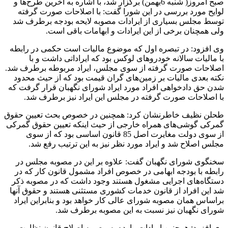
صبح امروز( شنبه 6بهمن) برگزار شد، با اشاره به آخرین طرح‌ها و
لوایح مورد بررسی در این شورا گفت: با اصلاحات صورت گرفته
توسط مجلس بسیاری از ایرادات مصوبه لایحه بودجه برطرف شد
ولی همچنان برخی از این ایرادات و ابهامات باقی است.
وی افزود: در تبصره اول که موضوع مالیات است حکمی در رابطه
با مالیات سالانه خودروهای لوکس بود که ایراداتی داشت و با
اصلاحات صورت گرفته از سوی مجلس، ایراد مربوطه برطرف شد.
نکته بعدی مالیات بر زمین‌های گران قیمت بود که از حیث محدود
شدن حق دادخواهی افراد مورد ایراد شورای نگهبان قرار گرفت که
با اصلاحات صورت گرفته در مجلس این ایراد نیز برطرف شد.
طحلن نظیف خاطرنشان کرد: همچنین در خصوص بحث تعیین حقوق
گمرکی گوشی‌های همراه خارجی از حیث اینکه تعیین حقوق گمرکی
از سوی دولت مغایرت اصل 85 قانون اساسی بود که از سوی
مجلس اصلاح شد و ایراد مورد نظر نیز به این ترتیب رفع شد.
سخنگوی شورای نگهبان گفت: علاوه بر این در مصوبه مجلس در
رابطه با بودجه ابهامی در خصوص افراد مشمول قانون کار که در
دستگاه‌های اجرایی مشغول هستند وجود داشت که در مصوبه ذکر
شد این افراد از قانون خدمات کشوری مستثنی هستند و حقوق آنها
براساس همان مصوبه شورای عالی کار خواهد بود و بنابراین ایراد
شورای نگهبان نیز نسبت به این مصوبه برطرف شد.
وی افزود: همچنین ایرادات وارده به مصوبه اصلاح قانون نظارت بر