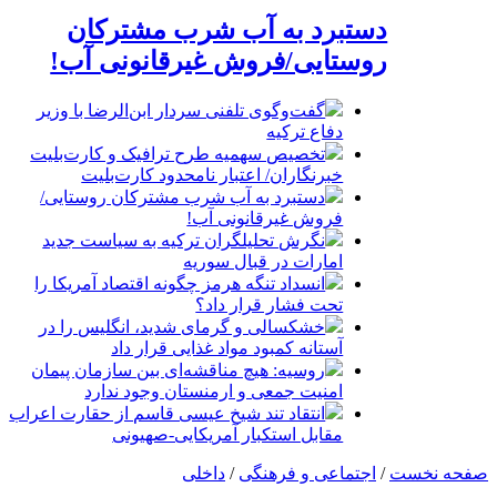
دستبرد به آب شرب مشترکان
روستایی/فروش غیرقانونی آب!
گفت‌وگوی تلفنی سردار ابن‌الرضا با وزیر
دفاع ترکیه
تخصیص سهمیه طرح ترافیک و کارت‌بلیت
خبرنگاران/ اعتبار نامحدود کارت‌بلیت
دستبرد به آب شرب مشترکان روستایی/
فروش غیرقانونی آب!
نگرش تحلیلگران ترکیه به سیاست جدید
امارات در قبال سوریه
انسداد تنگه هرمز چگونه اقتصاد آمریکا را
تحت فشار قرار داد؟
خشکسالی و گرمای شدید، انگلیس را در
آستانه کمبود مواد غذایی قرار داد
روسیه: هیچ مناقشه‌ای بین سازمان پیمان
امنیت جمعی و ارمنستان وجود ندارد
انتقاد تند شیخ عیسی قاسم از حقارت اعراب
مقابل استکبار آمریکایی-صهیونی
صفحه نخست
/
اجتماعی و فرهنگی
/
داخلی