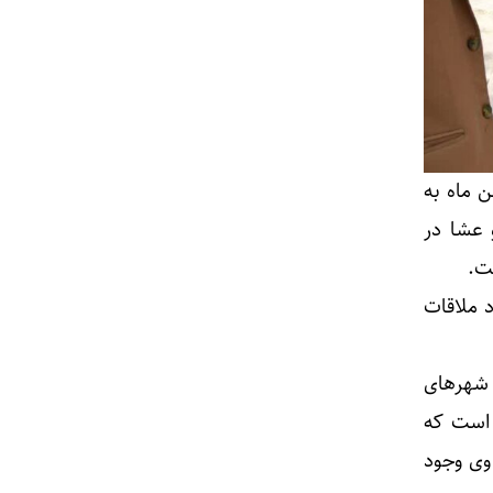
 ماه به
 عشا در
 ملاقات
 شهرهای
 است که
وی وجود