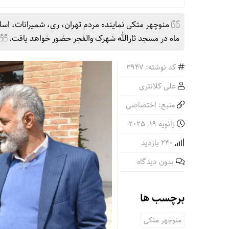
منوچهر متکی نماینده مردم تهران، ری، شمیرانات، اس
ماه در مسجد ثارالله شهرک والفجر حضور خواهد یافت.
کد نوشته: 3947
علی کلانتری
منبع: اختصاصی
ژانویه 19, 2025
240 بازدید
بدون دیدگاه
برچسب ها
منوچهر متکی