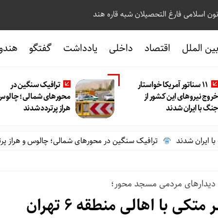
نون اسلامی فارغ التحصیلان شبه قاره هند
ین الملل
اقتصاد
داخلی
یادداشت
گفتگو
هندو
11 سناتور آمریکا خواستار
ترافیک سنگین در
روج نیروهای این کشور از
محورهای شمالی؛ چالوس
نگ با ایران شدند
هراز پرتردد شدند
ترافیک سنگین در محورهای شمالی؛ چالوس و هراز پرتردد ش
ه دیدارهای مردمی مسجد محور؛
کی با اهالی منطقه 6 تهران