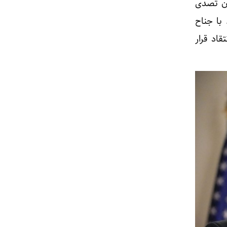
ان تصدی
با جناح
اد قرار