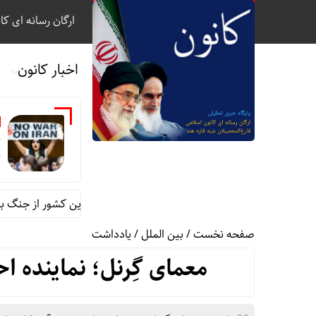
ارگان رسانه ای کا
اخبار کانون
ب
خ
ج
11 سناتور آمریکا خواستار خروج نیروهای این کشور از جنگ با ایران شدند
صفحه نخست
/
بین الملل
/
یادداشت
معمای گِرنل؛ نماینده ا