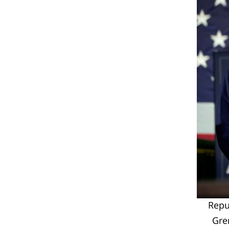
Repu
Gre