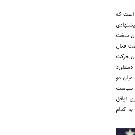
 است که
یشنهادی
ران سخت
مت فعال
ایران حرکت
دستاورد
میان دو
ر سیاست
ی توافق
به کدام