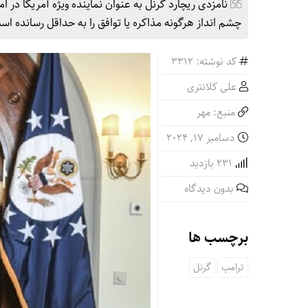
نامزدی ریچارد گرنل به عنوان نماینده ویژه آمریکا در امو
چشم انداز هرگونه مذاکره یا توافق را به حداقل رسانده ا
کد نوشته: 3312
علی کلانتری
منبع: مهر
دسامبر 17, 2024
231 بازدید
بدون دیدگاه
برچسب ها
ترامپ
گرنل