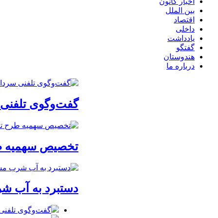
اخبار کانون
بین الملل
اقتصاد
داخلی
یادداشت
گفتگو
هندوستان
درباره ما
گفت‌وگوی تلفنی س
تخصیص سهمیه طرح
دستبرد به آب ش
گفت‌وگوی تلفنی س