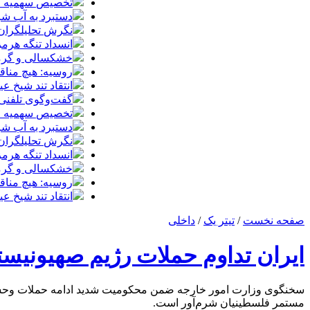
تخصیص سهمیه طرح
دستبرد به آب ش
نگرش تحلیلگران 
انسداد تنگه هرمز
خشکسالی و گرمای
روسیه: هیچ مناق
انتقاد تند شیخ 
گفت‌وگوی تلفنی س
تخصیص سهمیه طرح
دستبرد به آب ش
نگرش تحلیلگران 
انسداد تنگه هرمز
خشکسالی و گرمای
روسیه: هیچ مناق
انتقاد تند شیخ 
صفحه نخست
/
تیتر یک
/
داخلی
ایران تداوم حملات رژیم صهیونیست
سخنگوی وزارت امور خارجه ضمن محکومیت شدید ادامه حملات وحشیانه 
مستمر فلسطینیان شرم‌آور است.