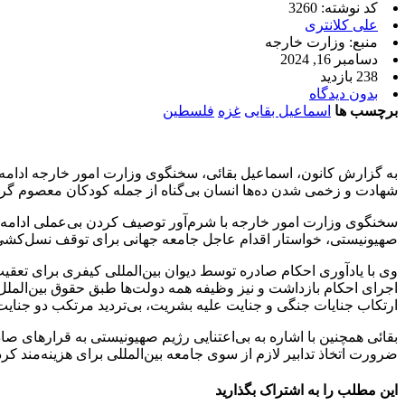
کد نوشته: 3260
علی کلانتری
منبع: وزارت خارجه
دسامبر 16, 2024
238 بازدید
بدون دیدگاه
برچسب ها
اسماعیل بقایی
غزه
فلسطین
به گزارش کانون، اسماعیل بقائی، سخنگوی وزارت امور خارجه ادامه ح
شهادت و زخمی شدن ده‌ها انسان بی‌‌گناه از جمله کودکان معصوم گر
سخنگوی وزارت امور خارجه با شرم‌آور توصیف کردن بی‌عملی ادامه‌دار
صهیونیستی، خواستار اقدام عاجل جامعه جهانی برای توقف نسل‌کشی 
وی با یادآوری احکام صادره توسط دیوان بین‌المللی کیفری برای تعق
اجرای احکام بازداشت و نیز وظیفه همه دولت‌ها طبق حقوق بین‌الملل
ارتکاب جنایات جنگی و جنایت علیه بشریت، بی‌تردید مرتکب دو جنای
بقائی همچنین با اشاره به بی‌اعتنایی رژیم صهیونیستی به قرارهای ص
ضرورت اتخاذ تدابیر لازم از سوی جامعه بین‌المللی برای هزینه‌مند ک
این مطلب را به اشتراک بگذارید