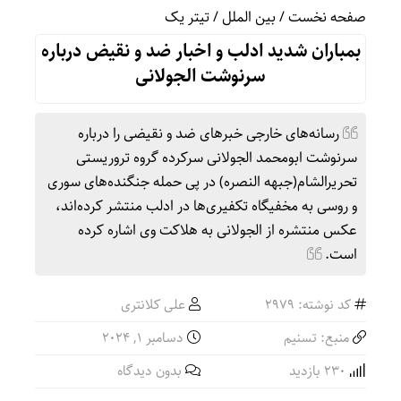
صفحه نخست
/
بین الملل
/
تیتر یک
بمباران شدید ادلب و اخبار ضد و نقیض درباره
سرنوشت الجولانی
رسانه‌های خارجی خبرهای ضد و نقیضی را درباره
سرنوشت ابومحمد الجولانی سرکرده گروه تروریستی
تحریرالشام(جبهه النصره) در پی حمله جنگنده‌های سوری
و روسی به مخفیگاه تکفیری‌ها در ادلب منتشر کرده‌اند،
عکس منتشره از الجولانی به هلاکت وی اشاره کرده
است.
کد نوشته: 2979
علی کلانتری
منبع: تسنیم
دسامبر 1, 2024
230 بازدید
بدون دیدگاه