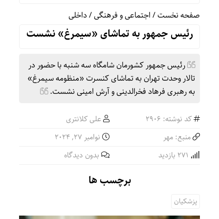
صفحه نخست
/
اجتماعی و فرهنگی
/
داخلی
رئیس جمهور به تماشای «سیمرغ» نشست
رئیس جمهور کشورمان شامگاه سه شنبه با حضور در
تالار وحدت تهران به تماشای کنسرت «منظومه سیمرغ»
به رهبری فرهاد فخرالدینی و آرش امینی نشست.
کد نوشته: 2906
علی کلانتری
منبع: مهر
نوامبر 27, 2024
271 بازدید
بدون دیدگاه
برچسب ها
پزشکیان