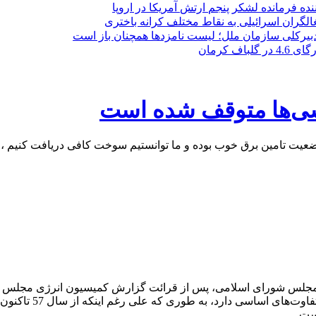
ده فرمانده لشکر پنجم ارتش آمریکا در اروپا
لگران اسرائیلی به نقاط مختلف کرانه باختری
 دبیرکلی سازمان ملل؛ لیست نامزدها همچنان باز است
لباف کرمان
وشی‌ها متوقف شده است
عیت تامین برق خوب بوده و ما توانستیم سوخت کافی دریافت کنیم ، 
ز مجلس شورای اسلامی، پس از قرائت گزارش کمیسیون انرژی مجلس د
کشور طی سخنانی اظه