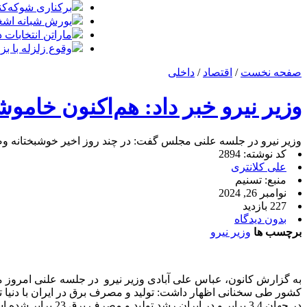
برکناری شوکه‌کنن
یورش شبانه اشغا
ماراتن انتخابات
وقوع زلزله با بزرگای 4.6 در گ
صفحه نخست
/
اقتصاد
/
داخلی
وزیر نیرو خبر داد: هم‌اکنون خام
وزیر نیرو در جلسه علنی مجلس گفت: در چند روز اخیر خوشبختانه وض
کد نوشته: 2894
علی کلانتری
منبع: تسنیم
نوامبر 26, 2024
227 بازدید
بدون دیدگاه
برچسب ها
وزیر نیرو
به گزارش کانون، عباس علی آبادی وزیر نیرو در جلسه علنی امرو
در جهان 3.4 برابر و در ایران رشد تولید و مصرف برق 23 برابر شده است.