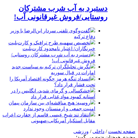
دستبرد به آب شرب مشترکان
روستایی/فروش غیرقانونی آب!
گفت‌وگوی تلفنی سردار ابن‌الرضا با وزیر
دفاع ترکیه
تخصیص سهمیه طرح ترافیک و کارت‌بلیت
خبرنگاران/ اعتبار نامحدود کارت‌بلیت
دستبرد به آب شرب مشترکان روستایی/
فروش غیرقانونی آب!
نگرش تحلیلگران ترکیه به سیاست جدید
امارات در قبال سوریه
انسداد تنگه هرمز چگونه اقتصاد آمریکا را
تحت فشار قرار داد؟
خشکسالی و گرمای شدید، انگلیس را در
آستانه کمبود مواد غذایی قرار داد
روسیه: هیچ مناقشه‌ای بین سازمان پیمان
امنیت جمعی و ارمنستان وجود ندارد
انتقاد تند شیخ عیسی قاسم از حقارت اعراب
مقابل استکبار آمریکایی-صهیونی
صفحه نخست
/
داخلی
/
ورزشی
مجیدی همچنان «نه» می گوید؛