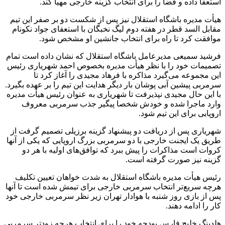
استعفا داده و فضا را برای انتخاب گزینه خارجی مهیا کند.
هیأت مدیره باشگاه استقلال نیز پس از شکست دو بر صفر این تیم
مقابل السد قطر در هفته دوم لیگ نخبگان با استعفای جواد نکونام
موافقت کرد تا راه برای انتخاب جانشین او مشخص شود.
فرشید سمیعی مدیرعامل باشگاه استقلال که نشان داده است تمام
تصمیمات خود را با نظر هیأت مدیره بخصوص احمد شهریاری رئیس
این مجموعه می‌گیرد مذاکره با فرهاد مجیدی را آغاز کرد تا
سرمربی پیشین آبی پوشان بار دیگر هدایت این تیم را بر عهده بگیرد.
با این حال مجیدی نپذیرفت تا شهریاری به عنوان رئیس هیأت مدیره
وارد ماجرا شده و خودش شخصا پیگیر جذب سرمربی معروف
اروپایی برای این تیم شود.
شهریاری پس از دریافت دو پیشنهاد گزینه برزیلی تصمیم گرفت از
طریق یک ایجنت خارجی با دو سرمربی بزرگ اروپایی که یکی از آنها
کروات است مذاکرات را پیش ببرد که توافق‌های اولیه با هر دو
گزینه نیز صورت گرفته است.
رئیس هیأت مدیره باشگاه استقلال به شدت خواهان تعیین تکلیف
هرچه سریع‌تر انتخاب سرمربی خارجی برای تیمش شده است تا آنها
پس از بازی روز شنبه با هوادار تهران زیر نظر سرمربی خارجی خود
کار را ادامه دهند.
هلدینگ خلیج فارس بودجه خود را برای انتخاب هرچه زودتر سرمربی